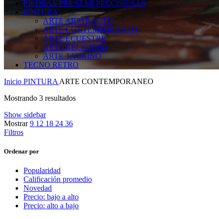
PIEDRAS PRE/SEMI PRECISIOSAS
PINTURA
ARTE ABSTRACTO
ARTE CONTEMPORANEO
ARTE ECUESTRE
ARTE RELIGIOSO
ARTE TAURINO
TECNO RETRO
Inicio
PINTURA
ARTE CONTEMPORANEO
Mostrando 3 resultados
Show sidebar
Mostrar
9
12
18
24
36
Filtros
Ordenar por
Popularidad
Calificación promedio
Novedad
Precio: bajo a alto
Precio: alto a bajo