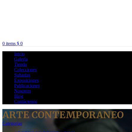
0
items
$
0
Inicio
Galería
Tienda
Colecciones
Subastas
Exposiciones
Publicaciones
Nosotros
Blog
Contáctenos
ARTE CONTEMPORANEO
Categorías