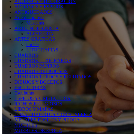
ADORNOS Y DECORACION
ADORNOS Y ESPEJOS
ANTIGUEDADES
Arte decorativo
Mascaras
ARTE INDIGENISTA
ALFARERIA
ARTES GRAFICAS
Giclee
LITOGRAFIAS
CUADROS
CUADROS LITOGRAFIAS
CUADROS PAPIROS
CUADROS RELIGIOSOS
CUADROS TEJIDOS Y REPUJADOS
DIBUJOS Y BOCETOS
ESCULTURAS
Esculturas
ESPEJOS Y CRISTALERIA
ICONOS RELIGIOSOS
LIBROS Y MAPAS
LOZA CUBIERTOS Y CRISTALERIA
METALES FOSILES Y PIEDRA
MUEBLES
MUEBLES DE EPOCA