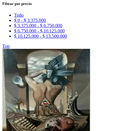
Filtrar por precio
Todo
$
0
-
$
3.375.000
$
3.375.000
-
$
6.750.000
$
6.750.000
-
$
10.125.000
$
10.125.000
-
$
13.500.000
Top