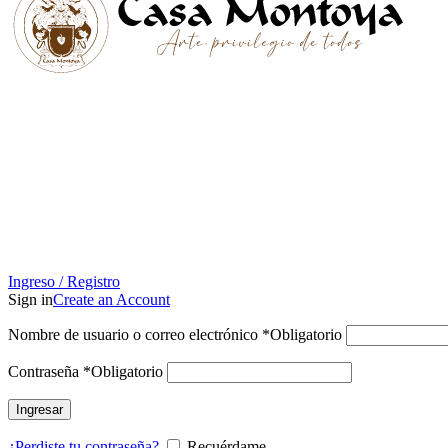
Ingreso / Registro
Sign in
Create an Account
Nombre de usuario o correo electrónico
*
Obligatorio
Contraseña
*
Obligatorio
Ingresar
¿Perdiste tu contraseña?
Recuérdame