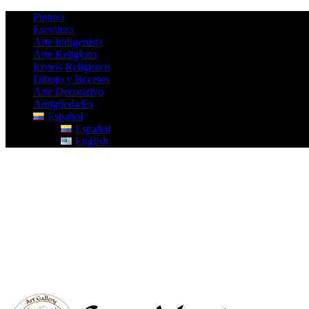
Pintura
Escultura
Arte Indigenista
Arte Religioso
Iconos Religiosos
Dibujo y Bocetos
Arte Decorativo
Antigüedades
Español
Español
English