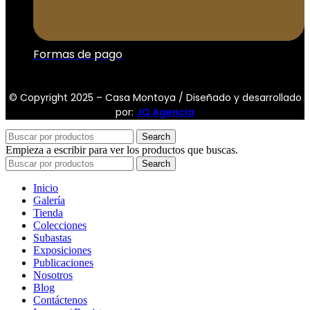
Formas de pago
© Copyright 2025 – Casa Montoya / Diseñado y desarrollado
por:
JQ Agencia
Search
Empieza a escribir para ver los productos que buscas.
Search
Inicio
Galería
Tienda
Colecciones
Subastas
Exposiciones
Publicaciones
Nosotros
Blog
Contáctenos