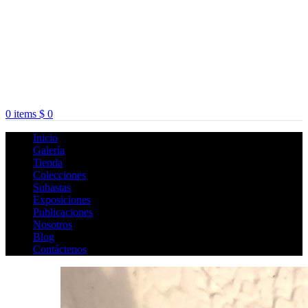
0
items
$
0
Inicio
Galería
Tienda
Colecciones
Subastas
Exposiciones
Publicaciones
Nosotros
Blog
Contáctenos