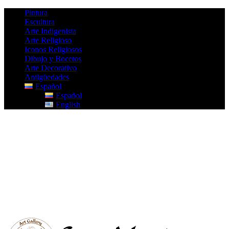
Pintura
Escultura
Arte Indigenista
Arte Religioso
Iconos Religiosos
Dibujo y Bocetos
Arte Decorativo
Antigüedades
Español
Español
English