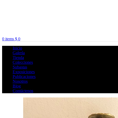
0
items
$
0
Inicio
Galería
Tienda
Colecciones
Subastas
Exposiciones
Publicaciones
Nosotros
Blog
Contáctenos