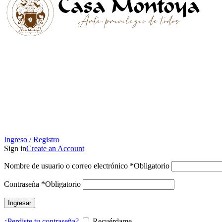
Ingreso / Registro
Sign in
Create an Account
Nombre de usuario o correo electrónico
*
Obligatorio
Contraseña
*
Obligatorio
Ingresar
¿Perdiste tu contraseña?
Recuérdame