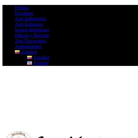
Pintura
Escultura
Arte Indigenista
Arte Religioso
Iconos Religiosos
Dibujo y Bocetos
Arte Decorativo
Antigüedades
Español
Español
English