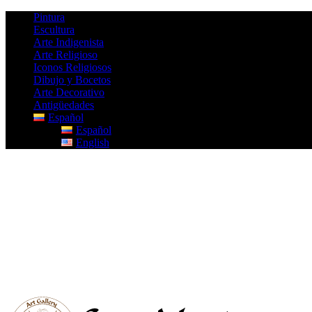
Pintura
Escultura
Arte Indigenista
Arte Religioso
Iconos Religiosos
Dibujo y Bocetos
Arte Decorativo
Antigüedades
Español
Español
English