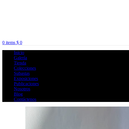
0
items
$
0
Inicio
Galería
Tienda
Colecciones
Subastas
Exposiciones
Publicaciones
Nosotros
Blog
Contáctenos