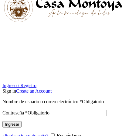
Ingreso / Registro
Sign in
Create an Account
Nombre de usuario o correo electrónico
*
Obligatorio
Contraseña
*
Obligatorio
Ingresar
¿Perdiste tu contraseña?
Recuérdame