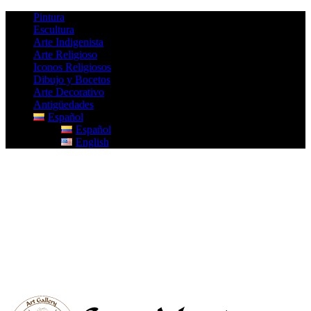
Pintura
Escultura
Arte Indigenista
Arte Religioso
Iconos Religiosos
Dibujo y Bocetos
Arte Decorativo
Antigüedades
Español
Español
English