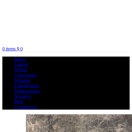
0
items
$
0
Inicio
Galería
Tienda
Colecciones
Subastas
Exposiciones
Publicaciones
Nosotros
Blog
Contáctenos