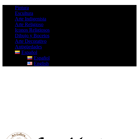
Pintura
Escultura
Arte Indigenista
Arte Religioso
Iconos Religiosos
Dibujo y Bocetos
Arte Decorativo
Antigüedades
Español
Español
English