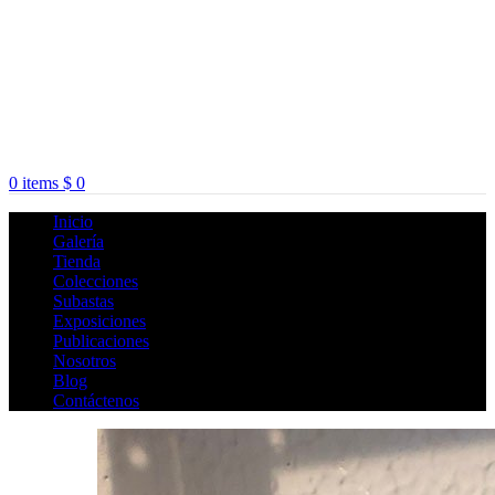
0
items
$
0
Inicio
Galería
Tienda
Colecciones
Subastas
Exposiciones
Publicaciones
Nosotros
Blog
Contáctenos