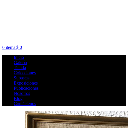
0
items
$
0
Inicio
Galería
Tienda
Colecciones
Subastas
Exposiciones
Publicaciones
Nosotros
Blog
Contáctenos