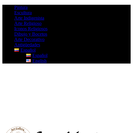
Pintura
Escultura
Arte Indigenista
Arte Religioso
Iconos Religiosos
Dibujo y Bocetos
Arte Decorativo
Antigüedades
Español
Español
English