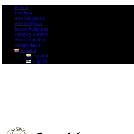
Pintura
Escultura
Arte Indigenista
Arte Religioso
Iconos Religiosos
Dibujo y Bocetos
Arte Decorativo
Antigüedades
Español
Español
English