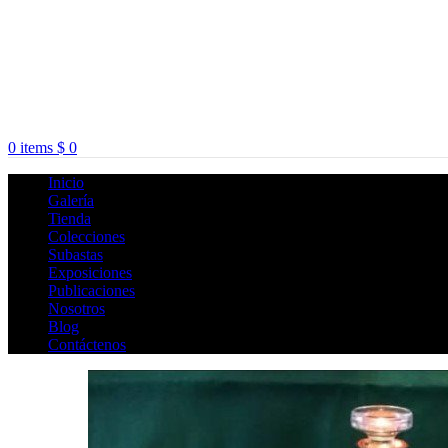
0
items
$
0
Inicio
Galería
Tienda
Colecciones
Subastas
Exposiciones
Publicaciones
Nosotros
Blog
Contáctenos