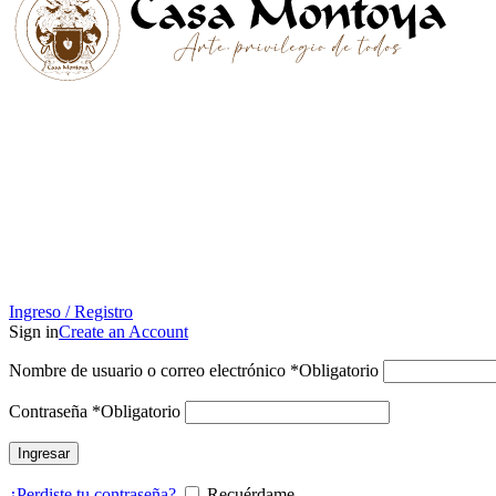
Ingreso / Registro
Sign in
Create an Account
Nombre de usuario o correo electrónico
*
Obligatorio
Contraseña
*
Obligatorio
Ingresar
¿Perdiste tu contraseña?
Recuérdame