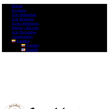
Pintura
Escultura
Arte Indigenista
Arte Religioso
Iconos Religiosos
Dibujo y Bocetos
Arte Decorativo
Antigüedades
Español
Español
English