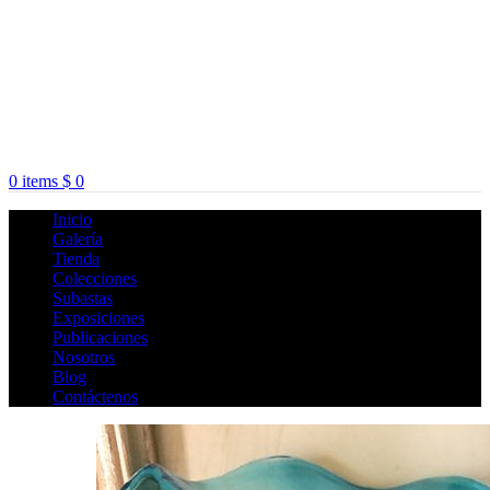
0
items
$
0
Inicio
Galería
Tienda
Colecciones
Subastas
Exposiciones
Publicaciones
Nosotros
Blog
Contáctenos