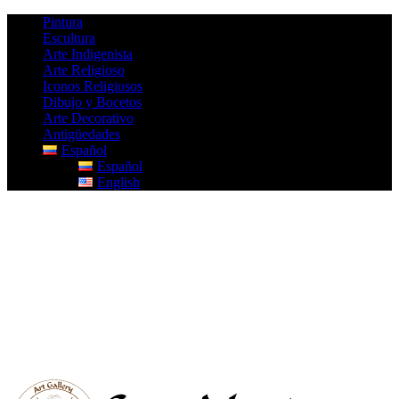
Pintura
Escultura
Arte Indigenista
Arte Religioso
Iconos Religiosos
Dibujo y Bocetos
Arte Decorativo
Antigüedades
Español
Español
English