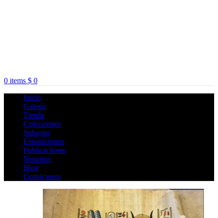
0
items
$
0
Inicio
Galería
Tienda
Colecciones
Subastas
Exposiciones
Publicaciones
Nosotros
Blog
Contáctenos