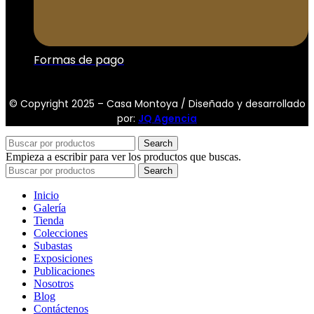
Formas de pago
© Copyright 2025 – Casa Montoya / Diseñado y desarrollado
por:
JQ Agencia
Search
Empieza a escribir para ver los productos que buscas.
Search
Inicio
Galería
Tienda
Colecciones
Subastas
Exposiciones
Publicaciones
Nosotros
Blog
Contáctenos