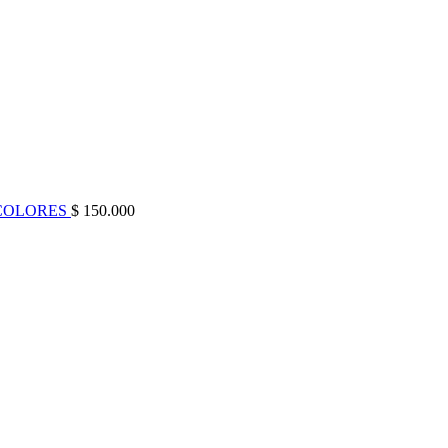
 COLORES
$
150.000