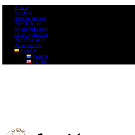
Pintura
Escultura
Arte Indigenista
Arte Religioso
Iconos Religiosos
Dibujo y Bocetos
Arte Decorativo
Antigüedades
Español
Español
English