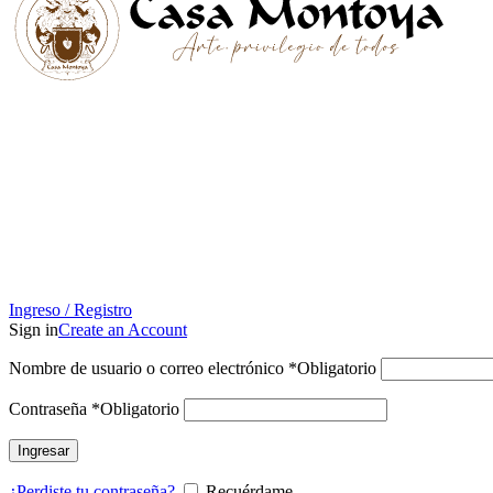
Ingreso / Registro
Sign in
Create an Account
Nombre de usuario o correo electrónico
*
Obligatorio
Contraseña
*
Obligatorio
Ingresar
¿Perdiste tu contraseña?
Recuérdame