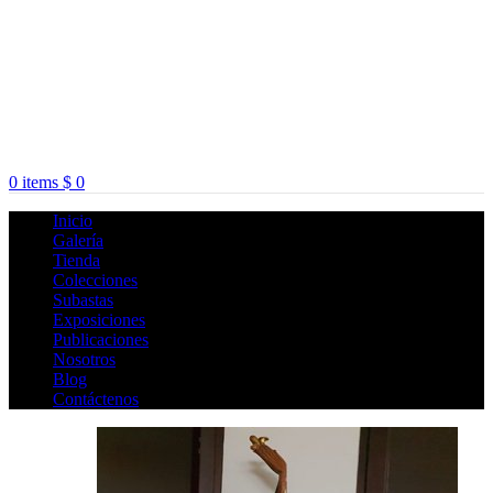
0
items
$
0
Inicio
Galería
Tienda
Colecciones
Subastas
Exposiciones
Publicaciones
Nosotros
Blog
Contáctenos