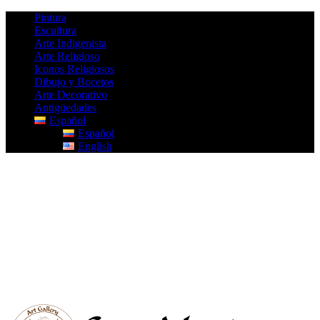
Pintura
Escultura
Arte Indigenista
Arte Religioso
Iconos Religiosos
Dibujo y Bocetos
Arte Decorativo
Antigüedades
Español
Español
English