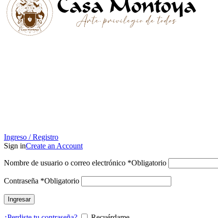
Ingreso / Registro
Sign in
Create an Account
Nombre de usuario o correo electrónico
*
Obligatorio
Contraseña
*
Obligatorio
Ingresar
¿Perdiste tu contraseña?
Recuérdame