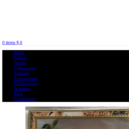
0
items
$
0
Inicio
Galería
Tienda
Colecciones
Subastas
Exposiciones
Publicaciones
Nosotros
Blog
Contáctenos