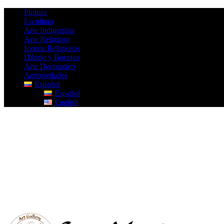
Pintura
Escultura
Arte Indigenista
Arte Religioso
Iconos Religiosos
Dibujo y Bocetos
Arte Decorativo
Antigüedades
Español
Español
English