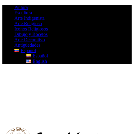
Pintura
Escultura
Arte Indigenista
Arte Religioso
Iconos Religiosos
Dibujo y Bocetos
Arte Decorativo
Antigüedades
Español
Español
English