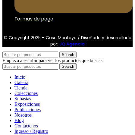
Formas de pago
© Copyright 2025 – Casa Montoya / Diseñado y desarrollado
por:
JQ Agencia
Search
Empieza a escribir para ver los productos que buscas.
Search
Inicio
Galería
Tienda
Colecciones
Subastas
Exposiciones
Publicaciones
Nosotros
Blog
Contáctenos
Ingreso / Registro