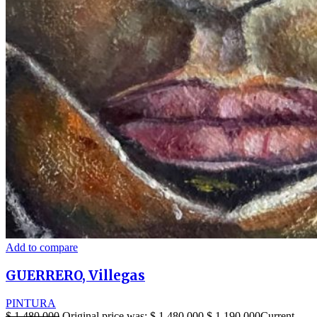
Add to compare
GUERRERO, Villegas
PINTURA
$
1.480.000
Original price was: $ 1.480.000.
$
1.190.000
Current