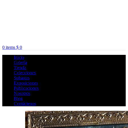
0
items
$
0
Inicio
Galería
Tienda
Colecciones
Subastas
Exposiciones
Publicaciones
Nosotros
Blog
Contáctenos