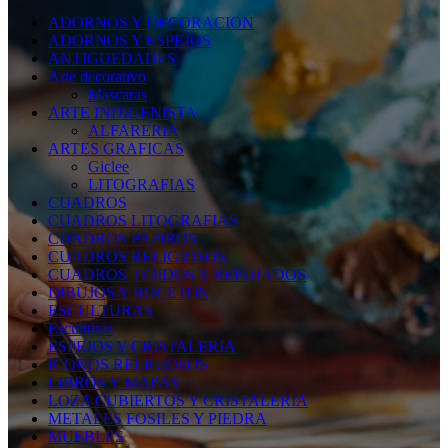
ADORNOS Y DECORACION
ADORNOS Y ESPEJOS
ANTIGUEDADES
Arte decorativo
Mascaras
ARTE INDIGENISTA
ALFARERIA
ARTES GRAFICAS
Giclee
LITOGRAFIAS
CUADROS
CUADROS LITOGRAFIAS
CUADROS PAPIROS
CUADROS RELIGIOSOS
CUADROS TEJIDOS Y REPUJADOS
DIBUJOS Y BOCETOS
ESCULTURAS
Esculturas
ESPEJOS Y CRISTALERIA
ICONOS RELIGIOSOS
LIBROS Y MAPAS
LOZA CUBIERTOS Y CRISTALERIA
METALES FOSILES Y PIEDRA
MUEBLES