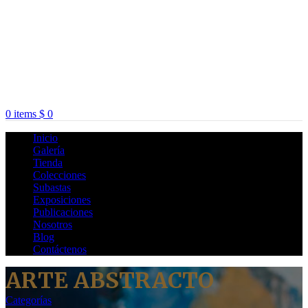
0
items
$
0
Inicio
Galería
Tienda
Colecciones
Subastas
Exposiciones
Publicaciones
Nosotros
Blog
Contáctenos
ARTE ABSTRACTO
Categorías