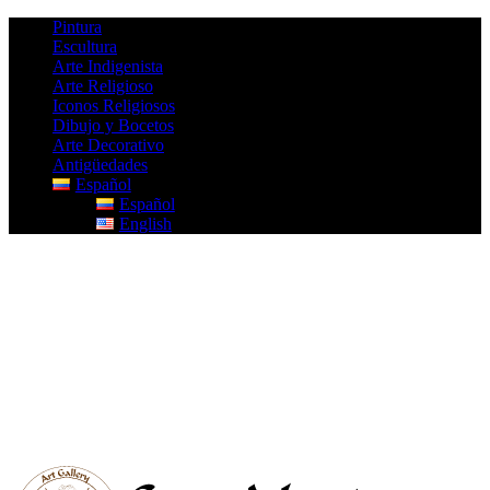
Pintura
Escultura
Arte Indigenista
Arte Religioso
Iconos Religiosos
Dibujo y Bocetos
Arte Decorativo
Antigüedades
Español
Español
English