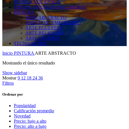
MUEBLES DE EPOCA
PIEDRAS PRE/SEMI PRECISIOSAS
PINTURA
ARTE ABSTRACTO
ARTE CONTEMPORANEO
ARTE ECUESTRE
ARTE RELIGIOSO
ARTE TAURINO
TECNO RETRO
Inicio
PINTURA
ARTE ABSTRACTO
Mostrando el único resultado
Show sidebar
Mostrar
9
12
18
24
36
Filtros
Ordenar por
Popularidad
Calificación promedio
Novedad
Precio: bajo a alto
Precio: alto a bajo