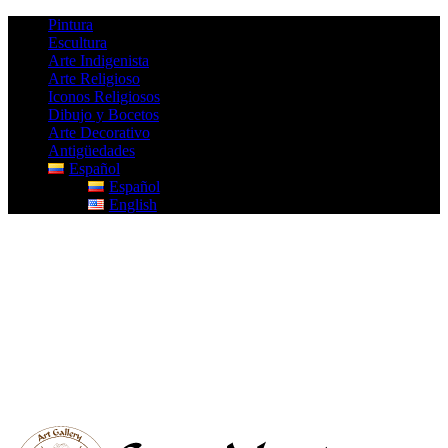
Pintura
Escultura
Arte Indigenista
Arte Religioso
Iconos Religiosos
Dibujo y Bocetos
Arte Decorativo
Antigüedades
Español
Español
English