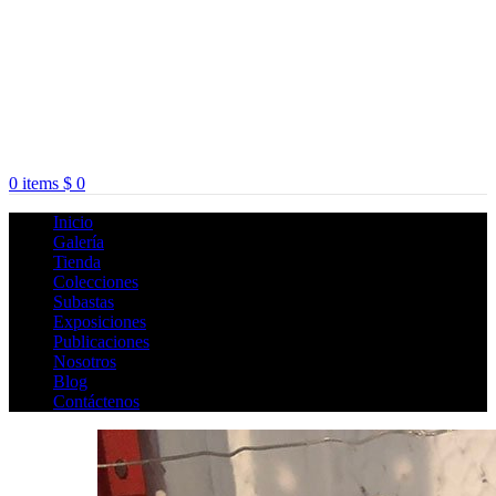
0
items
$
0
Inicio
Galería
Tienda
Colecciones
Subastas
Exposiciones
Publicaciones
Nosotros
Blog
Contáctenos