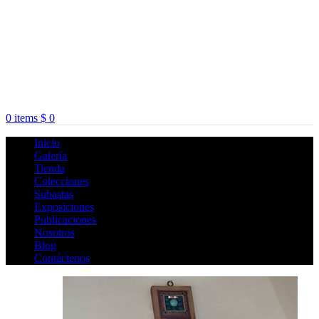
0
items
$
0
Inicio
Galería
Tienda
Colecciones
Subastas
Exposiciones
Publicaciones
Nosotros
Blog
Contáctenos