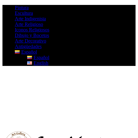
Pintura
Escultura
Arte Indigenista
Arte Religioso
Iconos Religiosos
Dibujo y Bocetos
Arte Decorativo
Antigüedades
Español
Español
English